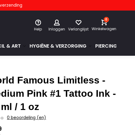
s verzending
0
Winkelwagen
Help
Inloggen
Verlanglijst
IL & ART
HYGIËNE & VERZORGING
PIERCINGS & GE
rld Famous Limitless -
dium Pink #1 Tattoo Ink -
 ml / 1 oz
0 beoordeling (en)
9
w