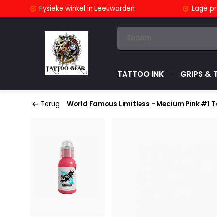
stuurd
Fysieke winkel
in Leeuwarden
Lage pri
TATTOO INK
GRIPS & 
Terug
World Famous Limitless - Medium Pink #1 Tat