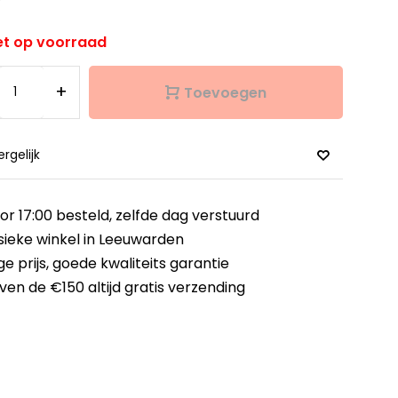
et op voorraad
+
Toevoegen
ergelijk
or 17:00 besteld,
zelfde dag verstuurd
sieke winkel
in Leeuwarden
ge prijs,
goede kwaliteits garantie
ven de €150
altijd gratis verzending