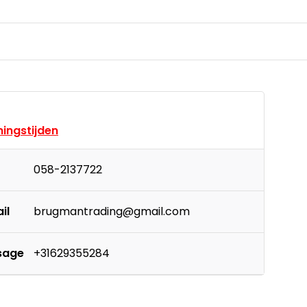
ingstijden
058-2137722
il
brugmantrading@gmail.com
sage
+31629355284