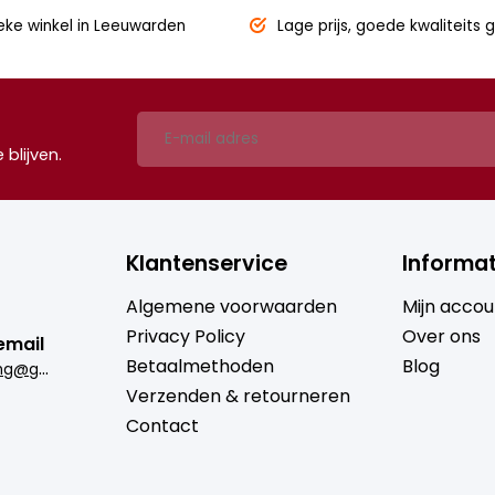
eke winkel
in Leeuwarden
Lage prijs,
goede kwaliteits g
blijven.
Klantenservice
Informat
Algemene voorwaarden
Mijn accou
Privacy Policy
Over ons
email
Betaalmethoden
Blog
b
rugmantrading@gmail.com
Verzenden & retourneren
Contact