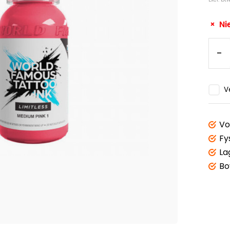
Ni
-
V
Vo
Fy
La
Bo