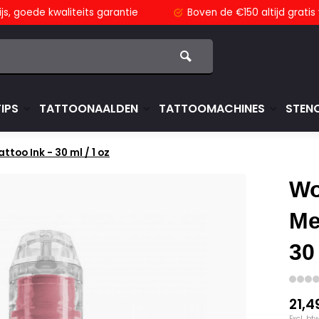
js,
goede kwaliteits garantie
Boven de €150
altijd grati
TIPS
TATTOONAALDEN
TATTOOMACHINES
STENC
too Ink - 30 ml / 1 oz
Wo
Me
30
21,4
Excl. bt