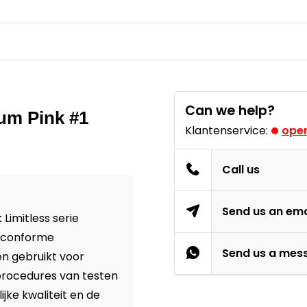
Can we help?
um Pink #1
Klantenservice:
open
Call us
Send us an ema
Limitless serie
U conforme
Send us a mes
n gebruikt voor
procedures van testen
jke kwaliteit en de