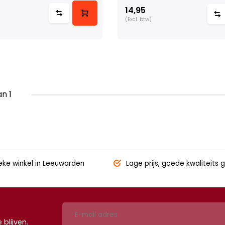
14,95
(Excl. btw)
an 1
eke winkel
in Leeuwarden
Lage prijs,
goede kwaliteits g
blijven.