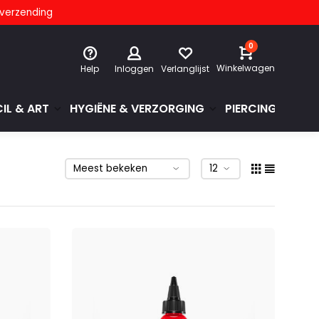
s verzending
0
Winkelwagen
Help
Inloggen
Verlanglijst
IL & ART
HYGIËNE & VERZORGING
PIERCINGS & GE