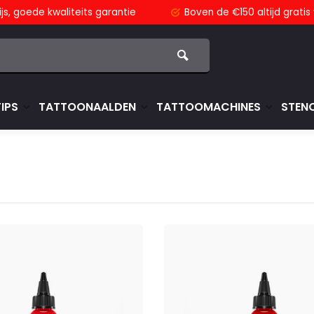
js,
goede kwaliteits garantie
Boven de €150
altijd grati
TIPS
TATTOONAALDEN
TATTOOMACHINES
STENC
d