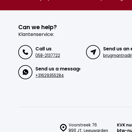
Can we help?
Klantenservice:
Call us
Send us an 
058-2137722
Send us a message
+31629355284
Voorstreek 76
KVK n
8911 JT, Leeuwarden
btw-n