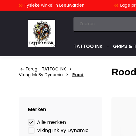
stuurd
Fysieke winkel
in Leeuwarden
Lage pri
TATTOO INK
GRIPS & 
Terug
TATTOO INK
Roo
Viking Ink By Dynamic
Rood
Merken
Alle merken
Viking Ink By Dynamic