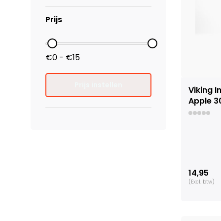
Prijs
€0 - €15
Prijs instellen
Viking 
Apple 3
14,95
(Excl. btw)