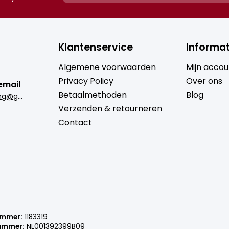
Klantenservice
Informat
Algemene voorwaarden
Mijn accou
Privacy Policy
Over ons
email
Betaalmethoden
Blog
b
rugmantrading@gmail.com
Verzenden & retourneren
Contact
ummer:
1183319
ummer:
NL001392399B09