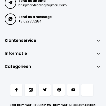
Send us an email
brugmantrading@gmail.com
Send us a message
+31629355284
Klantenservice
Informatie
Categorieën
KVK nummer:
1183319
btw-nummer:
NL001392399B09