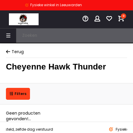
Fysieke winkel
in Leeuwarden
0
Terug
Cheyenne Hawk Thunder
Filters
Geen producten
gevonden!...
eld,
zelfde dag verstuurd
Fysieke winkel