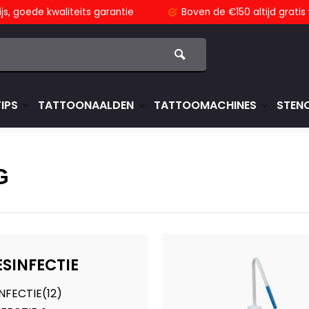
js,
goede kwaliteits garantie
Boven de €150
altijd grati
TIPS
TATTOONAALDEN
TATTOOMACHINES
STENC
G
ESINFECTIE
NFECTIE
(12)