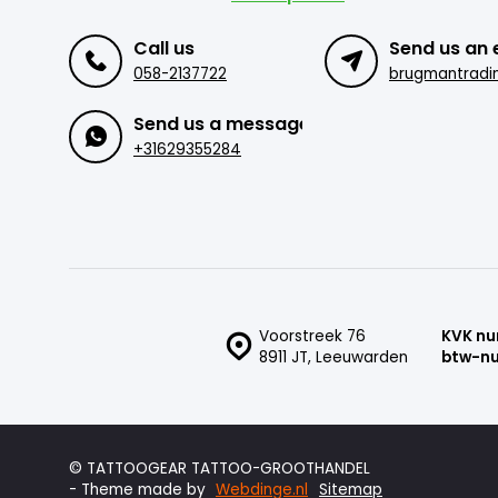
Call us
Send us an 
058-2137722
Send us a message
+31629355284
Voorstreek 76
KVK n
8911 JT, Leeuwarden
btw-n
© TATTOOGEAR TATTOO-GROOTHANDEL
- Theme made by
Webdinge.nl
Sitemap