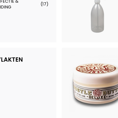
NFECTIE &
(17)
IDING
VLAKTEN