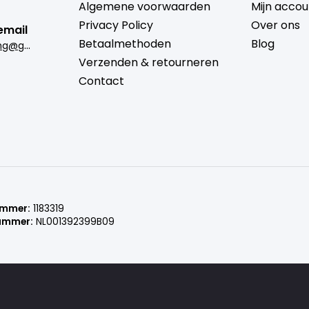
Algemene voorwaarden
Mijn accou
Privacy Policy
Over ons
email
Betaalmethoden
Blog
b
rugmantrading@gmail.com
Verzenden & retourneren
Contact
ummer:
1183319
ummer:
NL001392399B09