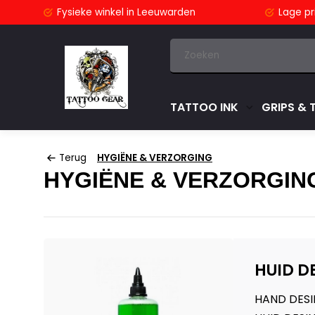
stuurd
Fysieke winkel
in Leeuwarden
Lage pri
TATTOO INK
GRIPS & 
Terug
HYGIËNE & VERZORGING
HYGIËNE & VERZORGIN
HUID D
HAND DESI