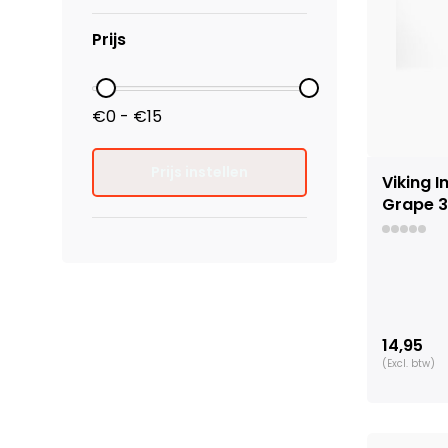
Prijs
€0 - €15
Prijs instellen
Viking 
Grape 3
14,95
(Excl. btw)