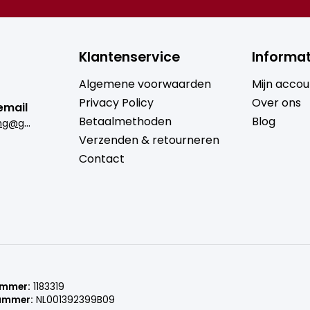
Klantenservice
Informat
Algemene voorwaarden
Mijn accou
Privacy Policy
Over ons
email
Betaalmethoden
Blog
b
rugmantrading@gmail.com
Verzenden & retourneren
Contact
ummer:
1183319
ummer:
NL001392399B09