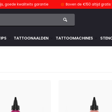
js,
goede kwaliteits garantie
Boven de €150
altijd grati
TIPS
TATTOONAALDEN
TATTOOMACHINES
STENC