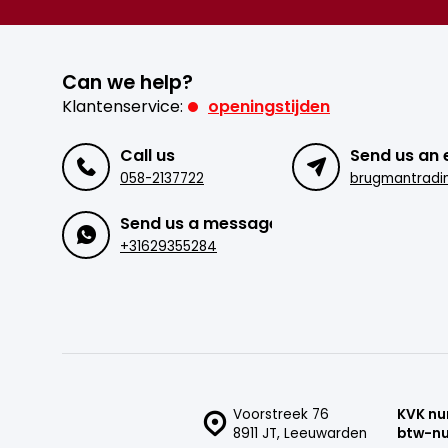
Can we help?
Klantenservice:
openingstijden
Call us
Send us an 
058-2137722
Send us a message
+31629355284
Voorstreek 76
KVK n
8911 JT, Leeuwarden
btw-n