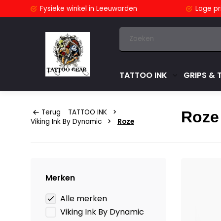
stuurd
Fysieke winkel
in Leeuwarden
Lage pri
TATTOO INK
GRIPS & 
Terug
TATTOO INK
Roze
Viking Ink By Dynamic
Roze
Merken
Alle merken
Viking Ink By Dynamic