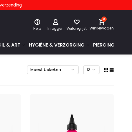
s verzending
0
Winkelwagen
Help
Inloggen
Verlanglijst
IL & ART
HYGIËNE & VERZORGING
PIERCINGS & GE