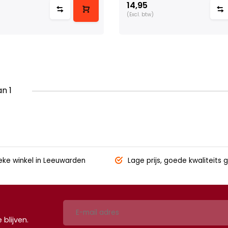
14,95
(Excl. btw)
an 1
eke winkel
in Leeuwarden
Lage prijs,
goede kwaliteits g
blijven.