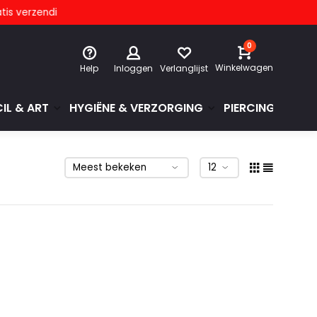
s verzending
0
Winkelwagen
Help
Inloggen
Verlanglijst
IL & ART
HYGIËNE & VERZORGING
PIERCINGS & GE