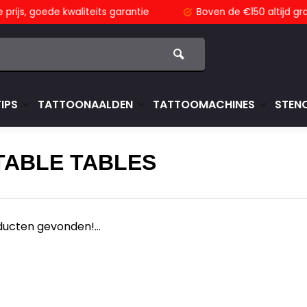
js,
goede kwaliteits garantie
Boven de €150
altijd grati
TIPS
TATTOONAALDEN
TATTOOMACHINES
STENC
TABLE TABLES
ucten gevonden!...