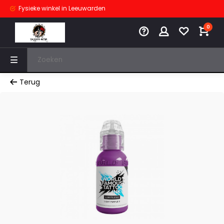
Fysieke winkel
in Leeuwarden
0
Terug