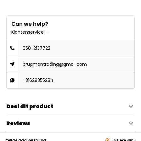
Can we help?
Klantenservice:
058-2137722
brugmantrading@gmail.com
+31629355284
Deel dit product
Reviews
eld,
zelfde dag verstuurd
Fysieke winkel