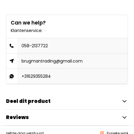
Can we help?
Klantenservice:
058-2137722
brugmantrading@gmail.com
+31629355284
Deel dit product
Reviews
eld,
zelfde dag verstuurd
Fysieke winkel