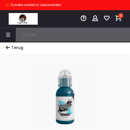
Fysieke winkel
in Leeuwarden
0
Terug