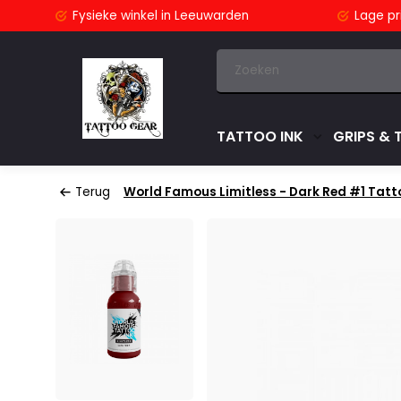
stuurd
Fysieke winkel
in Leeuwarden
Lage pri
TATTOO INK
GRIPS & 
Terug
World Famous Limitless - Dark Red #1 Tattoo