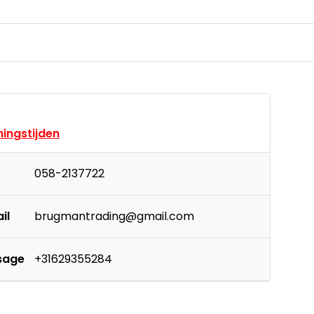
ingstijden
058-2137722
il
brugmantrading@gmail.com
sage
+31629355284