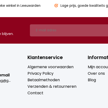
eke winkel
in Leeuwarden
Lage prijs,
goede kwaliteits g
blijven.
Klantenservice
Informat
Algemene voorwaarden
Mijn accou
Privacy Policy
Over ons
email
Betaalmethoden
Blog
b
rugmantrading@gmail.com
Verzenden & retourneren
Contact