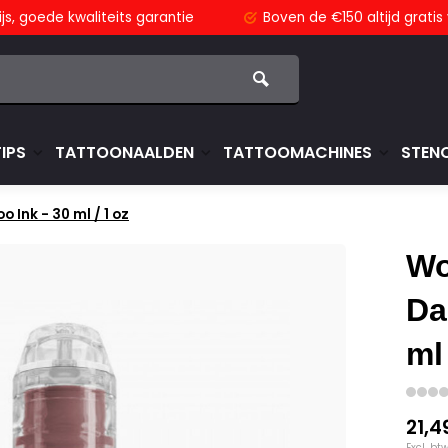
js,
goede kwaliteits garantie
Boven de €150
altijd grati
TIPS
TATTOONAALDEN
TATTOOMACHINES
STENC
 Ink - 30 ml / 1 oz
Wo
Da
ml
21,4
Excl. bt