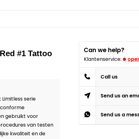
Can we help?
 Red #1 Tattoo
Klantenservice:
open
Call us
Send us an ema
Limitless serie
U conforme
Send us a mes
n gebruikt voor
procedures van testen
jke kwaliteit en de