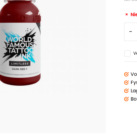
Ni
-
V
Vo
Fy
La
Bo