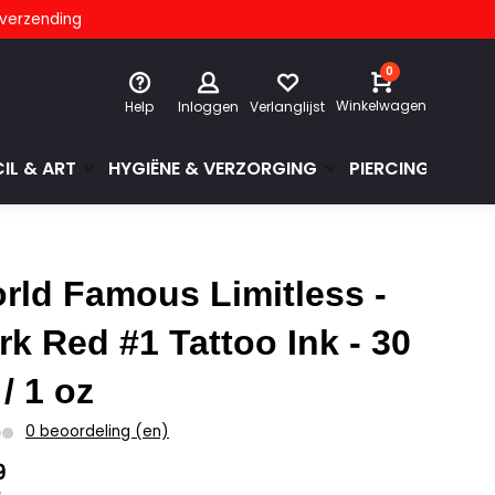
s verzending
0
Winkelwagen
Help
Inloggen
Verlanglijst
IL & ART
HYGIËNE & VERZORGING
PIERCINGS & GE
rld Famous Limitless -
rk Red #1 Tattoo Ink - 30
 / 1 oz
0 beoordeling (en)
9
w