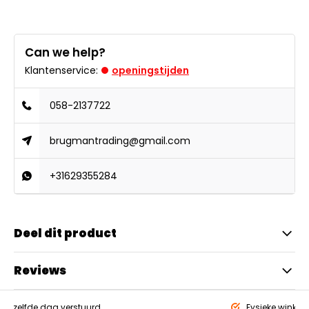
Can we help?
Klantenservice:
openingstijden
058-2137722
brugmantrading@gmail.com
+31629355284
Deel dit product
Reviews
eld,
zelfde dag verstuurd
Fysieke winkel