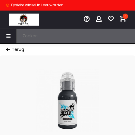
Fysieke winkel
in Leeuwarden
0
Terug