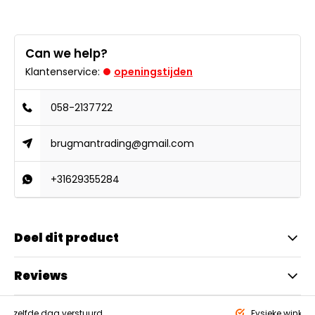
Can we help?
Klantenservice:
openingstijden
058-2137722
brugmantrading@gmail.com
+31629355284
Deel dit product
Reviews
eld,
zelfde dag verstuurd
Fysieke winkel