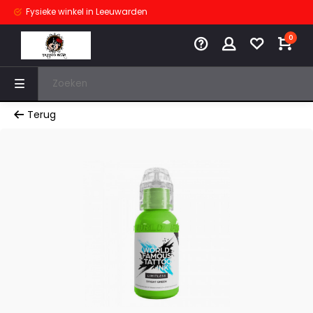
Fysieke winkel
in Leeuwarden
0
Terug