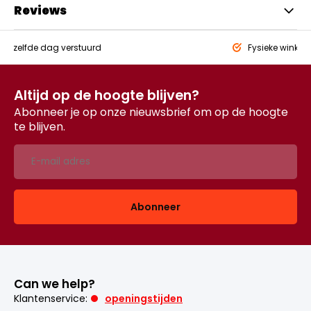
Reviews
eld,
zelfde dag verstuurd
Fysieke winkel
Altijd op de hoogte blijven?
Abonneer je op onze nieuwsbrief om op de hoogte
te blijven.
Abonneer
Can we help?
Klantenservice:
openingstijden