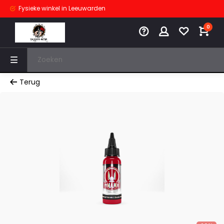
Fysieke winkel
in Leeuwarden
0
Terug