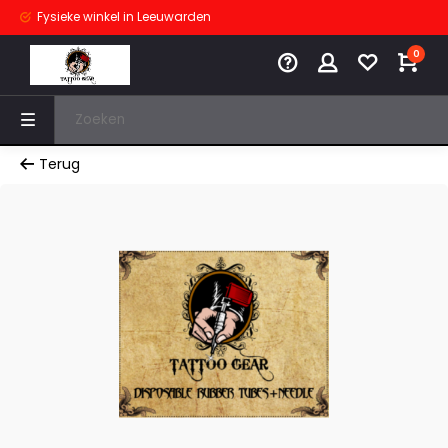
Fysieke winkel
in Leeuwarden
0
Terug