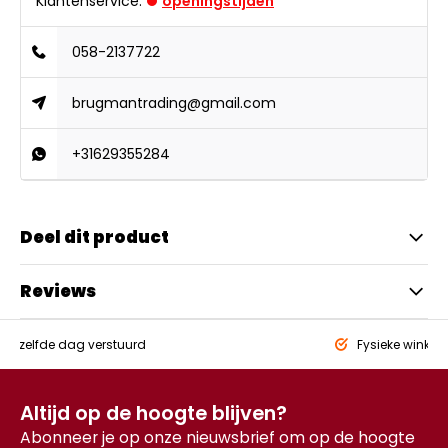
Klantenservice:
openingstijden
058-2137722
brugmantrading@gmail.com
+31629355284
Deel dit product
Reviews
eld,
zelfde dag verstuurd
Fysieke winkel
Altijd op de hoogte blijven?
Abonneer je op onze nieuwsbrief om op de hoogte