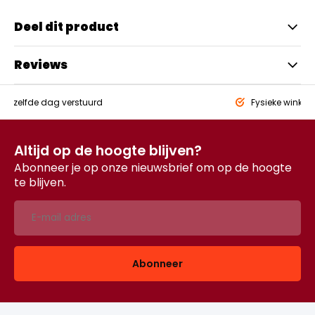
Deel dit product
Reviews
eld,
zelfde dag verstuurd
Fysieke winkel
Altijd op de hoogte blijven?
Abonneer je op onze nieuwsbrief om op de hoogte
te blijven.
Abonneer