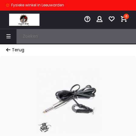
Fysieke winkel
in Leeuwarden
0
Terug