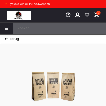
Fysieke winkel
in Leeuwarden
0
Terug