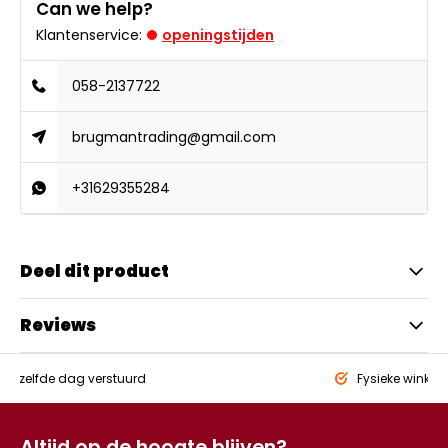
Can we help?
Klantenservice:
openingstijden
058-2137722
brugmantrading@gmail.com
+31629355284
Deel dit product
Reviews
eld,
zelfde dag verstuurd
Fysieke winkel
Altijd op de hoogte blijven?