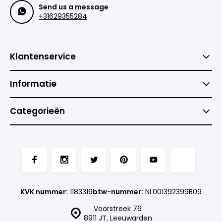
Send us a message
+31629355284
Klantenservice
Informatie
Categorieën
KVK nummer:
1183319
btw-nummer:
NL001392399B09
Voorstreek 76
8911 JT, Leeuwarden