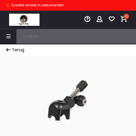
Fysieke winkel
in Leeuwarden
0
Terug