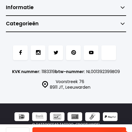
Informatie
Categorieën
KVK nummer:
1183319
btw-nummer:
NL001392399B09
Voorstreek 76
8911 JT, Leeuwarden
© TATTOOGEAR TATTOO-GROOTHANDEL
- Theme made by
Webdinge.nl
Sitemap