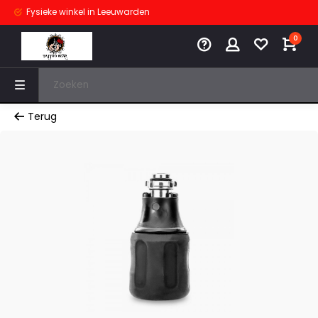
Fysieke winkel
in Leeuwarden
0
Terug