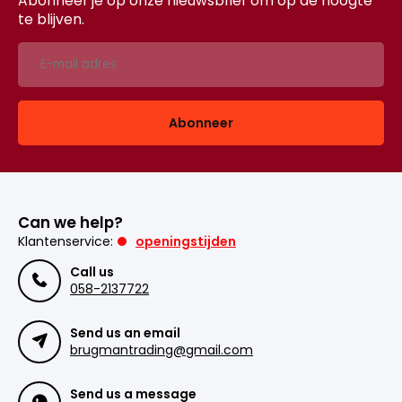
Abonneer je op onze nieuwsbrief om op de hoogte
te blijven.
Abonneer
Can we help?
Klantenservice:
openingstijden
Call us
058-2137722
Send us an email
brugmantrading@gmail.com
Send us a message