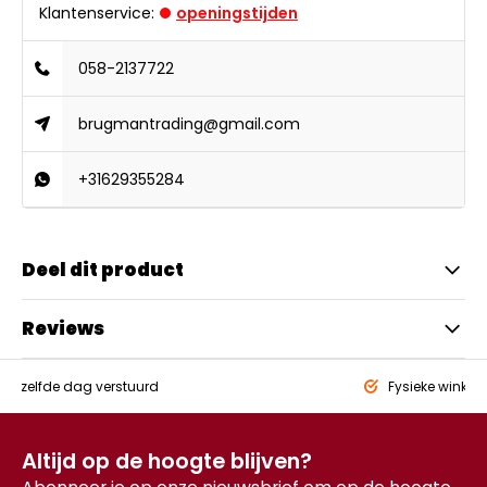
Klantenservice:
openingstijden
058-2137722
brugmantrading@gmail.com
+31629355284
Deel dit product
Reviews
eld,
zelfde dag verstuurd
Fysieke winkel
Altijd op de hoogte blijven?