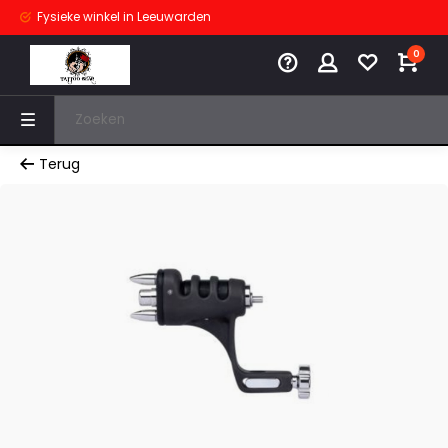
Fysieke winkel
in Leeuwarden
0
Terug