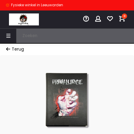
Fysieke winkel
in Leeuwarden
0
Terug