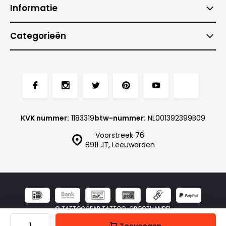
Informatie
Categorieën
KVK nummer:
1183319
btw-nummer:
NL001392399B09
Voorstreek 76
8911 JT, Leeuwarden
© TATTOOGEAR TATTOO-GROOTHANDEL
- Theme made by
Webdinge.nl
Sitemap
Toevoegen