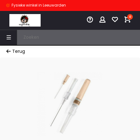
Fysieke winkel
in Leeuwarden
0
Terug