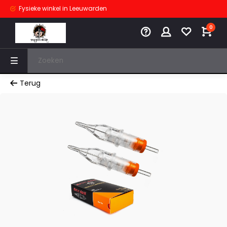
Fysieke winkel
in Leeuwarden
0
Terug