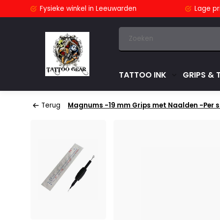
stuurd
Fysieke winkel
in Leeuwarden
Lage pri
TATTOO INK
GRIPS & 
Terug
Magnums -19 mm Grips met Naalden -Per s