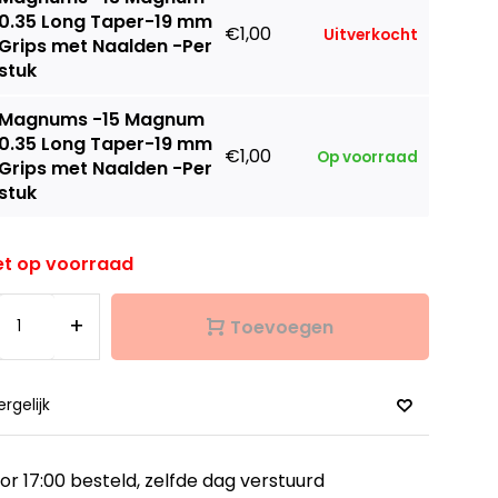
0.35 Long Taper-19 mm
€1,00
Uitverkocht
Grips met Naalden -Per
stuk
Magnums -15 Magnum
0.35 Long Taper-19 mm
€1,00
Op voorraad
Grips met Naalden -Per
stuk
et op voorraad
+
Toevoegen
ergelijk
or 17:00 besteld,
zelfde dag verstuurd