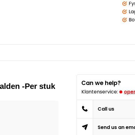
Fy
La
Bo
Can we help?
lden -Per stuk
Klantenservice:
open
Call us
Send us an ema