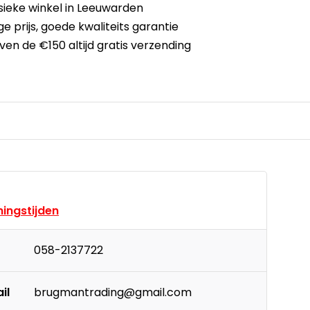
sieke winkel
in Leeuwarden
ge prijs,
goede kwaliteits garantie
ven de €150
altijd gratis verzending
ingstijden
058-2137722
il
brugmantrading@gmail.com