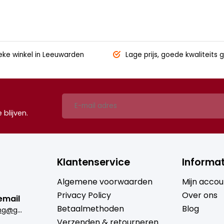
eke winkel
in Leeuwarden
Lage prijs,
goede kwaliteits g
blijven.
Klantenservice
Informat
Algemene voorwaarden
Mijn accou
Privacy Policy
Over ons
email
Betaalmethoden
Blog
b
rugmantrading@gmail.com
Verzenden & retourneren