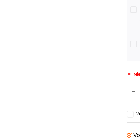
Ni
-
V
Vo