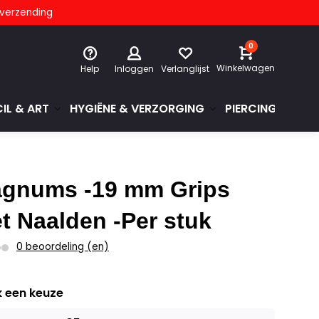
s verzending
0
Winkelwagen
Help
Inloggen
Verlanglijst
IL & ART
HYGIËNE & VERZORGING
PIERCINGS & GE
gnums -19 mm Grips
t Naalden -Per stuk
0 beoordeling (en)
 een keuze