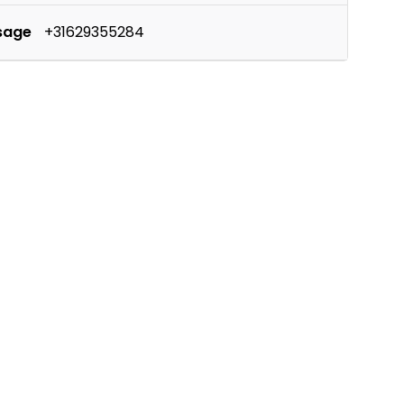
sage
+31629355284