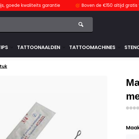
js,
goede kwaliteits garantie
Boven de €150
altijd grati
TIPS
TATTOONAALDEN
TATTOOMACHINES
STENC
tuk
Ma
me
Maak