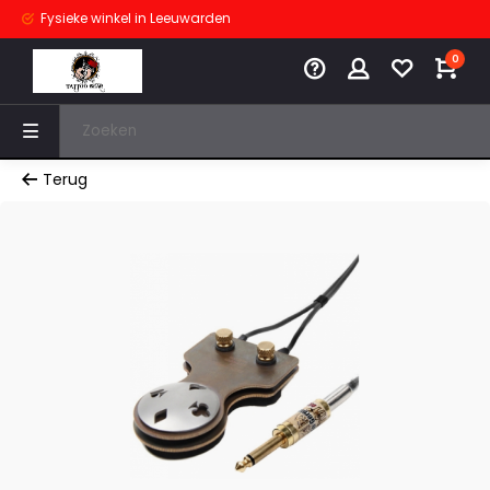
Fysieke winkel
in Leeuwarden
0
Terug