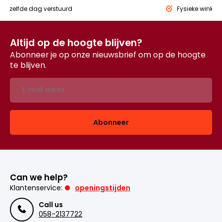
eld,
zelfde dag verstuurd
Fysieke winkel
Altijd op de hoogte blijven?
Abonneer je op onze nieuwsbrief om op de hoogte
te blijven.
Abonneer
Can we help?
Klantenservice:
openingstijden
Call us
058-2137722