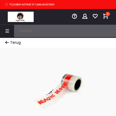
Fysieke winkel
in Leeuwarden
0
Terug