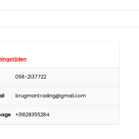
ingstijden
058-2137722
il
brugmantrading@gmail.com
sage
+31629355284