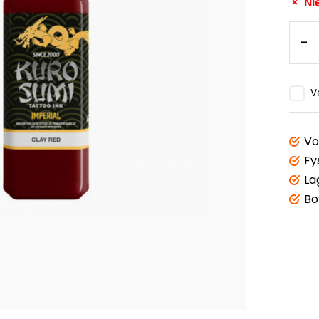
Ni
-
V
Vo
Fy
La
Bo