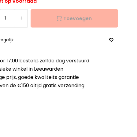
et op voorraad
+
Toevoegen
ergelijk
or 17:00 besteld,
zelfde dag verstuurd
sieke winkel
in Leeuwarden
ge prijs,
goede kwaliteits garantie
ven de €150
altijd gratis verzending