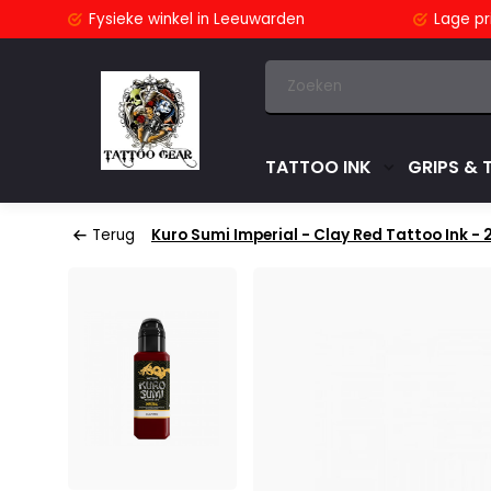
stuurd
Fysieke winkel
in Leeuwarden
Lage pri
TATTOO INK
GRIPS & 
Terug
Kuro Sumi Imperial - Clay Red Tattoo Ink -