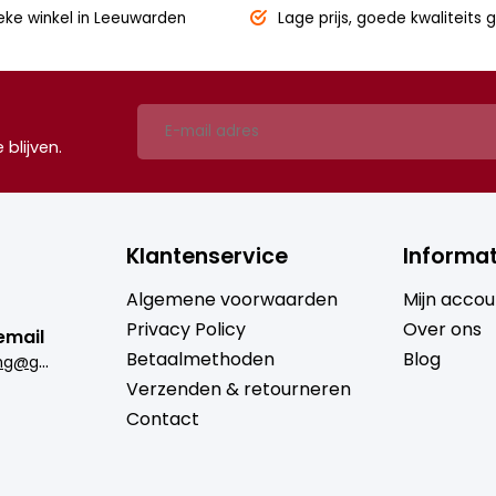
eke winkel
in Leeuwarden
Lage prijs,
goede kwaliteits g
blijven.
Klantenservice
Informat
Algemene voorwaarden
Mijn accou
Privacy Policy
Over ons
email
Betaalmethoden
Blog
b
rugmantrading@gmail.com
Verzenden & retourneren
Contact