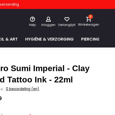
s verzending
0
Winkelwagen
Help
Inloggen
Verlanglijst
IL & ART
HYGIËNE & VERZORGING
PIERCINGS & GE
ro Sumi Imperial - Clay
d Tattoo Ink - 22ml
0 beoordeling (en)
9
w