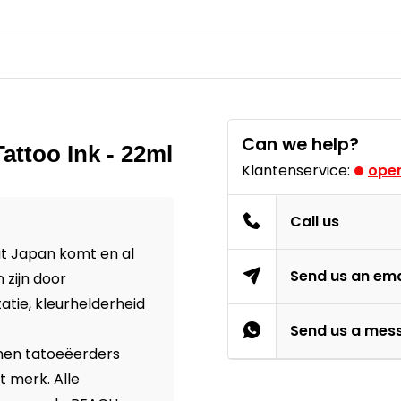
Can we help?
attoo Ink - 22ml
Klantenservice:
open
Call us
uit Japan komt en al
Send us an ema
 zijn door
tie, kleurhelderheid
Send us a mes
nnen tatoeëerders
t merk. Alle