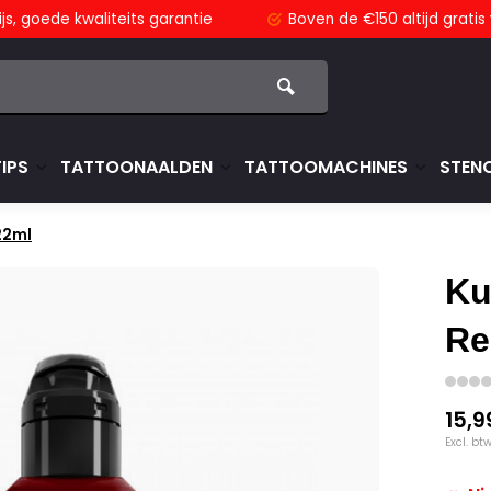
js,
goede kwaliteits garantie
Boven de €150
altijd grati
TIPS
TATTOONAALDEN
TATTOOMACHINES
STENC
 22ml
Ku
Re
15,9
Excl. bt