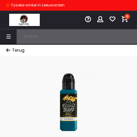
Fysieke winkel
in Leeuwarden
0
Terug