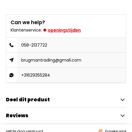
Can we help?
Klantenservice:
openingstijden
058-2137722
brugmantrading@gmail.com
+31629355284
Deel dit product
Reviews
eld,
zelfde dag verstuurd
Fysieke winkel