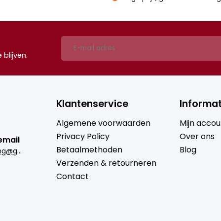
blijven.
Klantenservice
Informat
Algemene voorwaarden
Mijn accou
Privacy Policy
Over ons
email
Betaalmethoden
Blog
b
rugmantrading@gmail.com
Verzenden & retourneren
Contact