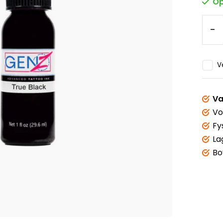
Op
-
V
Va
Vo
Fy
La
Bo