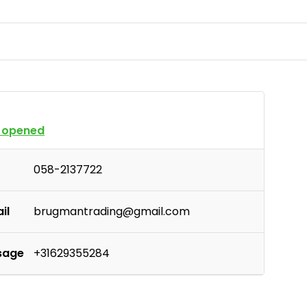
 opened
058-2137722
il
brugmantrading@gmail.com
sage
+31629355284