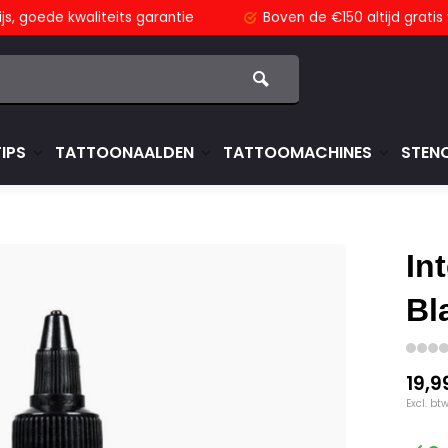
js,
goede kwaliteits garantie
Boven de €150
altijd grati
TIPS
TATTOONAALDEN
TATTOOMACHINES
STENC
In
Bl
19,9
Excl. bt