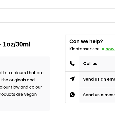
Can we help?
- 1oz/30ml
Klantenservice:
now
Call us
ttoo colours that are
Send us an ema
 the originals and
olour flow and colour
products are vegan.
Send us a mes