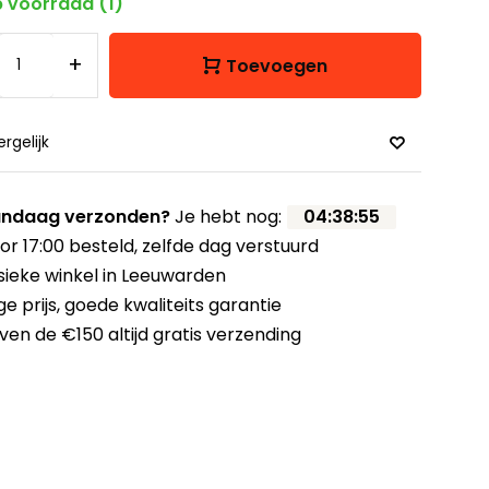
 voorraad (1)
+
Toevoegen
ergelijk
ndaag verzonden?
Je hebt nog:
04
:
38
:
55
or 17:00 besteld,
zelfde dag verstuurd
sieke winkel
in Leeuwarden
ge prijs,
goede kwaliteits garantie
ven de €150
altijd gratis verzending