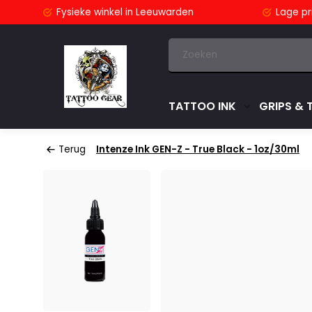
stuurd
Fysieke winkel
in Leeuwarden
Lage pri
TATTOO INK
GRIPS & 
Terug
Intenze Ink GEN-Z - True Black - 1oz/30ml