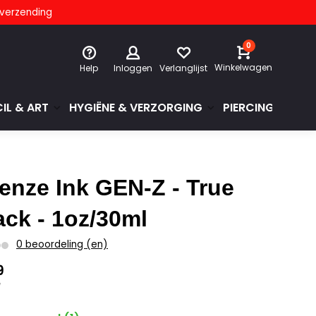
s verzending
0
Winkelwagen
Help
Inloggen
Verlanglijst
IL & ART
HYGIËNE & VERZORGING
PIERCINGS & GE
tenze Ink GEN-Z - True
ack - 1oz/30ml
0 beoordeling (en)
9
w