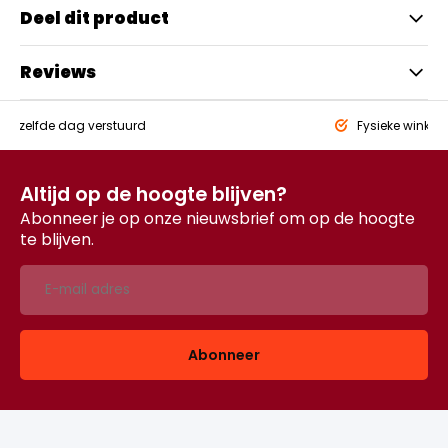
Deel dit product
Reviews
eld,
zelfde dag verstuurd
Fysieke winkel
Altijd op de hoogte blijven?
Abonneer je op onze nieuwsbrief om op de hoogte
te blijven.
Abonneer