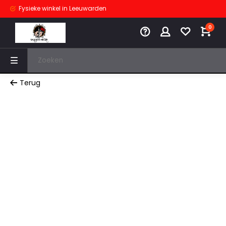
Fysieke winkel
in Leeuwarden
0
Terug