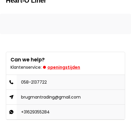
Heart-O Liner
Can we help?
Klantenservice:
openingstijden
058-2137722
brugmantrading@gmail.com
+31629355284