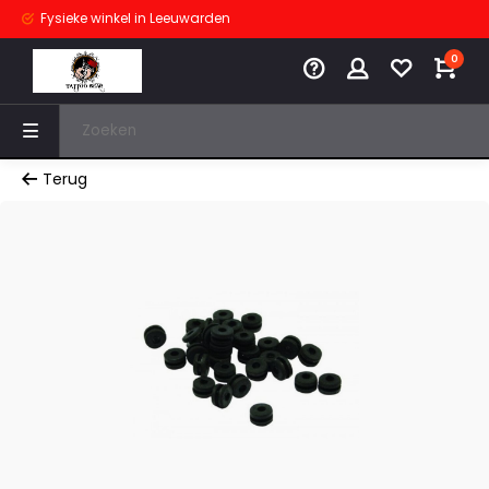
Fysieke winkel
in Leeuwarden
0
Terug