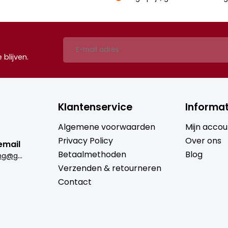
blijven.
Klantenservice
Informat
Algemene voorwaarden
Mijn accou
Privacy Policy
Over ons
email
Betaalmethoden
Blog
b
rugmantrading@gmail.com
Verzenden & retourneren
Contact