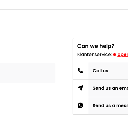
Can we help?
Klantenservice:
open
Call us
Send us an ema
Send us a mes