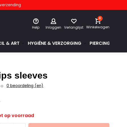
s verzending
0
Winkelwagen
Help
Inloggen
Verlanglijst
IL & ART
HYGIËNE & VERZORGING
PIERCINGS & GE
ips sleeves
0 beoordeling (en)
5
w
et op voorraad