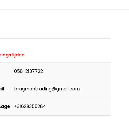
ingstijden
058-2137722
il
brugmantrading@gmail.com
sage
+31629355284