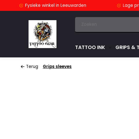
stuurd
Fysieke winkel
in Leeuwarden
Lage pri
TATTOO INK
GRIPS & 
Terug
Grips sleeves