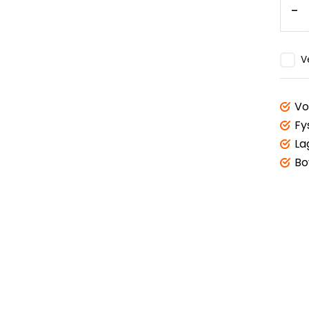
-
V
Vo
Fy
La
Bo