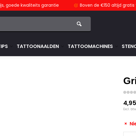
js,
goede kwaliteits garantie
Boven de €150
altijd grati
TIPS
TATTOONAALDEN
TATTOOMACHINES
STENC
Gr
4,9
Excl. bt
Ni