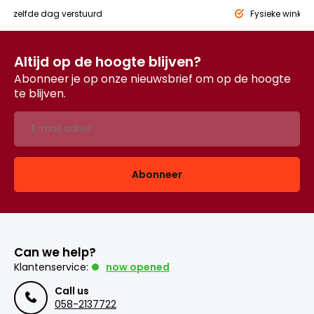
eld,
zelfde dag verstuurd
Fysieke winkel
Altijd op de hoogte blijven?
Abonneer je op onze nieuwsbrief om op de hoogte
te blijven.
Abonneer
Can we help?
Klantenservice:
now opened
Call us
058-2137722