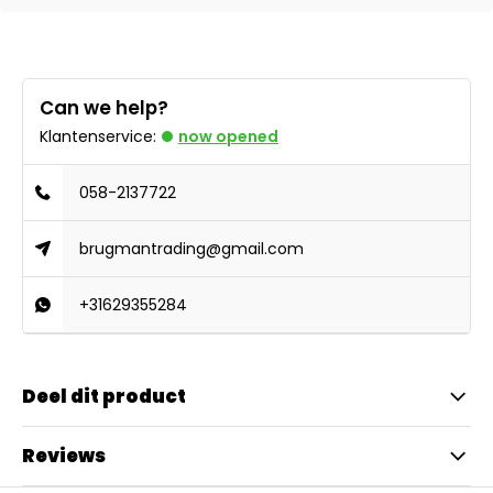
Can we help?
Klantenservice:
now opened
058-2137722
brugmantrading@gmail.com
+31629355284
Deel dit product
Reviews