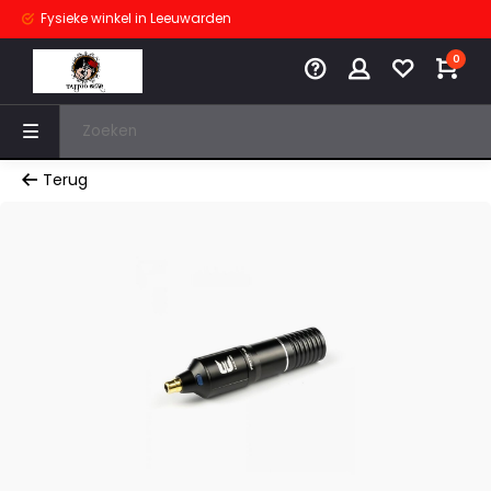
Fysieke winkel
in Leeuwarden
0
Terug