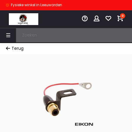
Fysieke winkel
in Leeuwarden
0
Terug