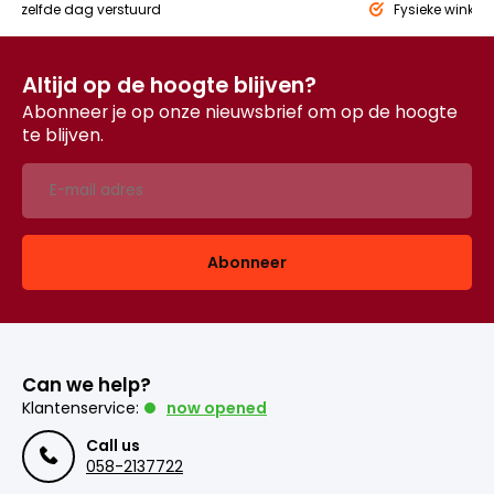
eld,
zelfde dag verstuurd
Fysieke winkel
Altijd op de hoogte blijven?
Abonneer je op onze nieuwsbrief om op de hoogte
te blijven.
Abonneer
Can we help?
Klantenservice:
now opened
Call us
058-2137722