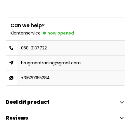
Can we help?
Klantenservice:
now opened
058-2137722
brugmantrading@gmail.com
+31629355284
Deel dit product
Reviews