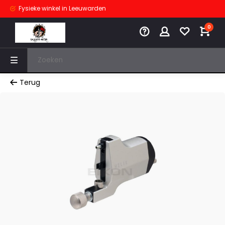
Fysieke winkel
in Leeuwarden
0
Terug