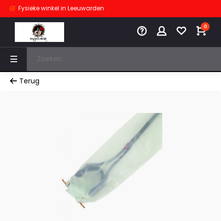
Fysieke winkel
in Leeuwarden
0
Terug