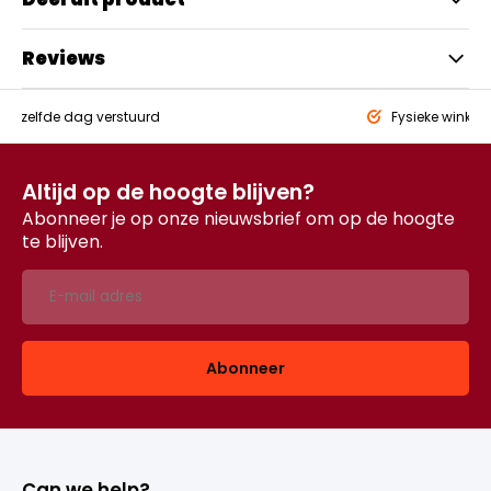
Reviews
eld,
zelfde dag verstuurd
Fysieke winkel
Altijd op de hoogte blijven?
Abonneer je op onze nieuwsbrief om op de hoogte
te blijven.
Abonneer
Can we help?