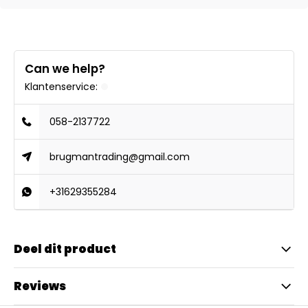
Can we help?
Klantenservice:
058-2137722
brugmantrading@gmail.com
+31629355284
Deel dit product
Reviews