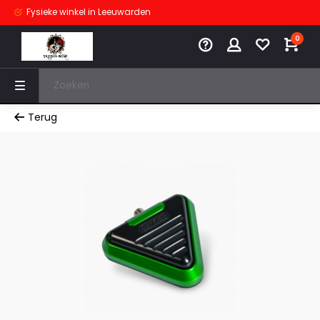
Fysieke winkel
in Leeuwarden
0
Terug