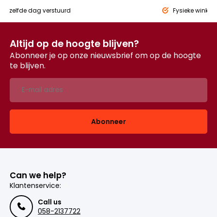
eld,
zelfde dag verstuurd
Fysieke winkel
Altijd op de hoogte blijven?
Abonneer je op onze nieuwsbrief om op de hoogte
te blijven.
Abonneer
Can we help?
Klantenservice:
Call us
058-2137722