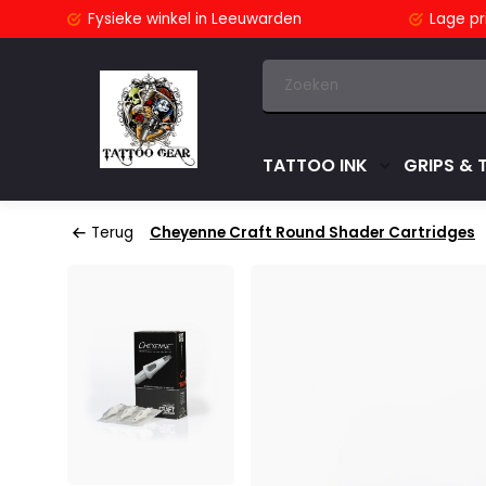
stuurd
Fysieke winkel
in Leeuwarden
Lage pri
TATTOO INK
GRIPS & 
Terug
Cheyenne Craft Round Shader Cartridges