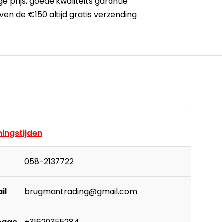
ge prijs,
goede kwaliteits garantie
ven de €150
altijd gratis verzending
ingstijden
058-2137722
il
brugmantrading@gmail.com
sage
+31629355284