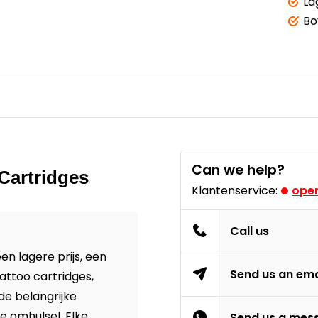
La
Bo
Can we help?
Cartridges
Klantenservice:
open
Call us
n lagere prijs, een
Send us an ema
attoo cartridges,
de belangrijke
 omhulsel. Elke
Send us a mes