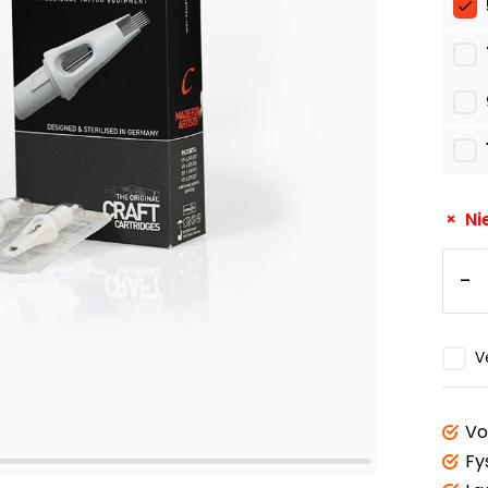
Ni
-
V
Vo
Fy