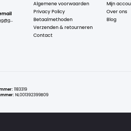
Algemene voorwaarden
Mijn accou
Privacy Policy
Over ons
email
Betaalmethoden
Blog
b
rugmantrading@gmail.com
Verzenden & retourneren
Contact
ummer:
1183319
ummer:
NL001392399B09