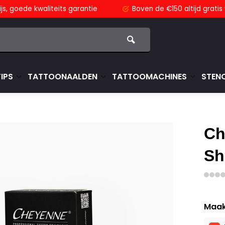
js,
goede kwaliteits garantie
Boven de €150
altijd grati
TIPS
TATTOONAALDEN
TATTOOMACHINES
STENC
Ch
Sh
Maak