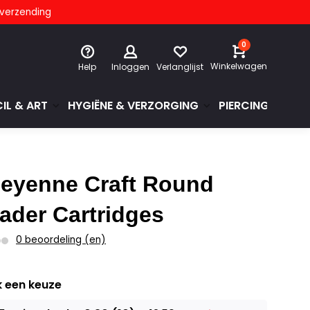
s verzending
0
Winkelwagen
Help
Inloggen
Verlanglijst
IL & ART
HYGIËNE & VERZORGING
PIERCINGS & GE
eyenne Craft Round
ader Cartridges
0 beoordeling (en)
 een keuze