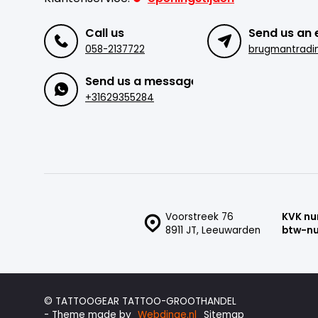
Call us
Send us an 
058-2137722
Send us a message
+31629355284
Voorstreek 76
KVK n
8911 JT, Leeuwarden
btw-n
© TATTOOGEAR TATTOO-GROOTHANDEL
- Theme made by
Webdinge.nl
Sitemap