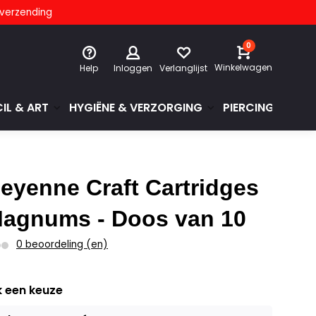
s verzending
0
Winkelwagen
Help
Inloggen
Verlanglijst
IL & ART
HYGIËNE & VERZORGING
PIERCINGS & GE
eyenne Craft Cartridges
Magnums - Doos van 10
0 beoordeling (en)
 een keuze