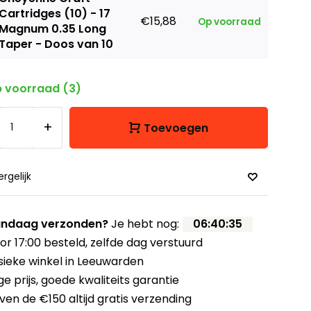
Cartridges (10) - 17
€15,88
Op voorraad
Magnum 0.35 Long
Taper - Doos van 10
 voorraad (3)
+
Toevoegen
ergelijk
ndaag verzonden?
Je hebt nog:
06
:
40
:
34
or 17:00 besteld,
zelfde dag verstuurd
sieke winkel
in Leeuwarden
ge prijs,
goede kwaliteits garantie
ven de €150
altijd gratis verzending