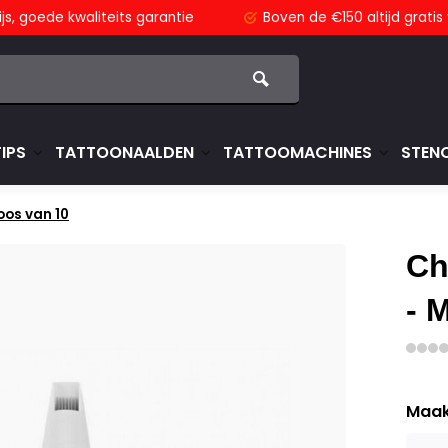
js,
goede kwaliteits garantie
Boven de €150
altijd grati
TIPS
TATTOONAALDEN
TATTOOMACHINES
STENC
os van 10
Ch
- 
Maak