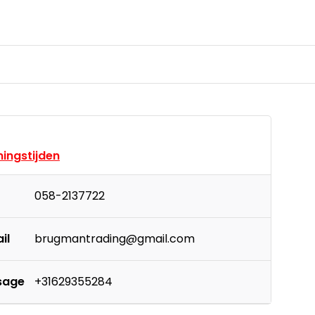
ingstijden
058-2137722
il
brugmantrading@gmail.com
sage
+31629355284