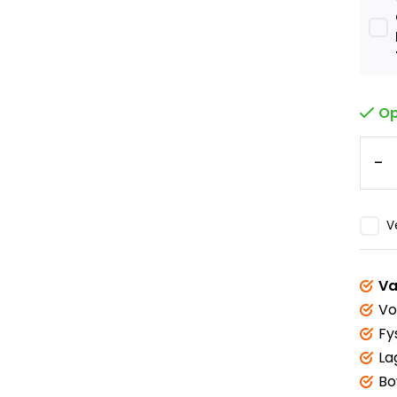
Op
-
V
Va
Vo
Fy
La
Bo