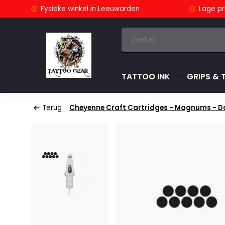
stuurd
Fysieke winkel
in Leeuwarden
Lage pri
TATTOO INK
GRIPS & 
Terug
Cheyenne Craft Cartridges - Magnums - Do