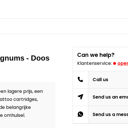
Can we help?
agnums - Doos
Klantenservice:
open
Call us
n lagere prijs, een
Send us an ema
attoo cartridges,
de belangrijke
Send us a mes
e omhulsel.