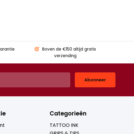
arantie
Boven de €150
altijd gratis
verzending
Abonneer
ie
Categorieën
nt
TATTOO INK
GRIPS & TIPS