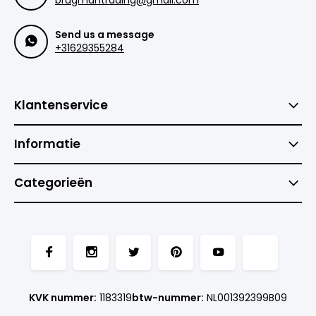
brugmantrading@gmail.com
Send us a message
+31629355284
Klantenservice
Informatie
Categorieën
KVK nummer:
1183319
btw-nummer:
NL001392399B09