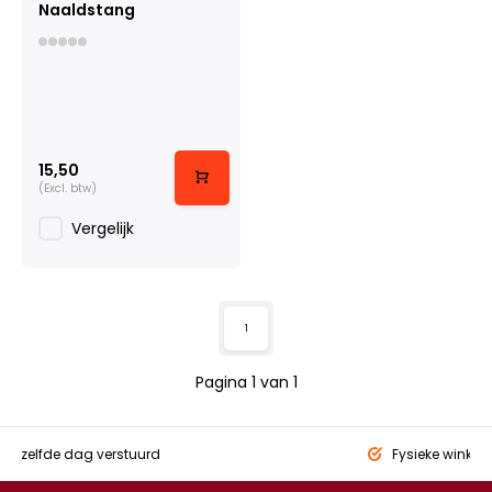
Naaldstang
15,50
(Excl. btw)
Vergelijk
1
Pagina 1 van 1
eld,
zelfde dag verstuurd
Fysieke winkel