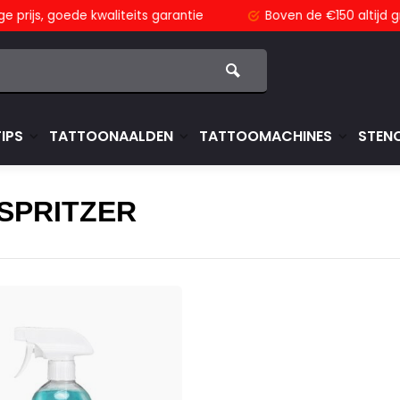
js,
goede kwaliteits garantie
Boven de €150
altijd grati
TIPS
TATTOONAALDEN
TATTOOMACHINES
STENC
SPRITZER