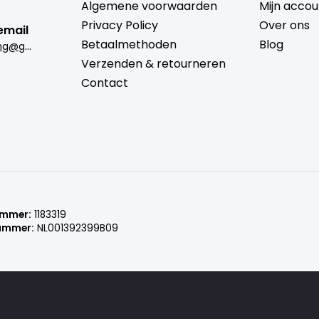
Algemene voorwaarden
Mijn accou
Privacy Policy
Over ons
email
Betaalmethoden
Blog
b
rugmantrading@gmail.com
Verzenden & retourneren
Contact
ummer:
1183319
ummer:
NL001392399B09