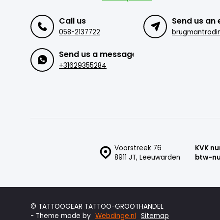
Call us
Send us an 
058-2137722
Send us a message
+31629355284
Voorstreek 76
KVK n
8911 JT, Leeuwarden
btw-n
© TATTOOGEAR TATTOO-GROOTHANDEL
- Theme made by
Webdinge.nl
Sitemap