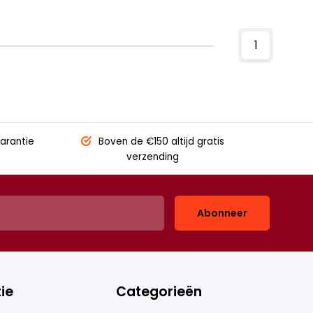
1
arantie
Boven de €150
altijd gratis
verzending
Abonneer
ie
Categorieën