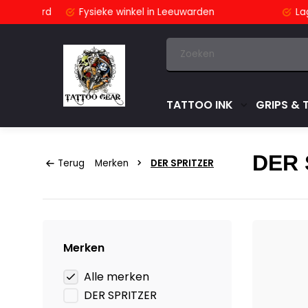
stuurd
Fysieke winkel
in Leeuwarden
Lage pri
TATTOO INK
GRIPS & 
DER 
Terug
Merken
DER SPRITZER
Merken
Alle merken
DER SPRITZER