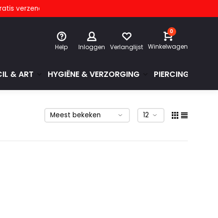
s verzending
0
Winkelwagen
Help
Inloggen
Verlanglijst
IL & ART
HYGIËNE & VERZORGING
PIERCINGS & GE