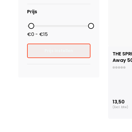
Prijs
€0 - €15
Prijs instellen
THE SPR
Away 5
13,50
(Excl. btw)