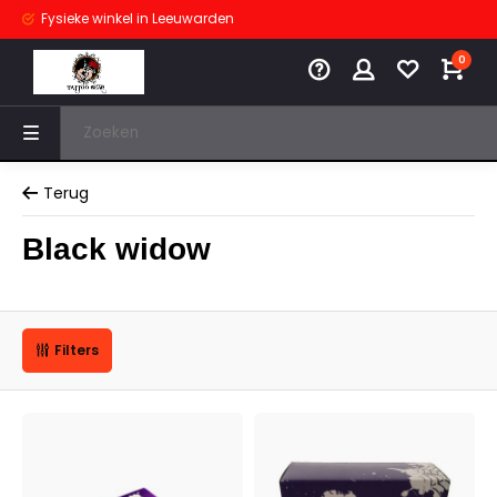
Fysieke winkel
in Leeuwarden
0
Terug
Black widow
Filters