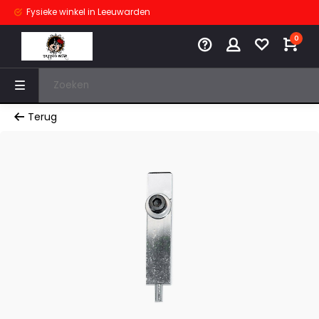
Fysieke winkel
in Leeuwarden
0
Terug