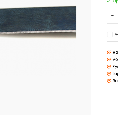
Op
-
V
Va
Vo
Fy
La
Bo