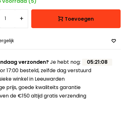
 voorraad (5)
+
Toevoegen
ergelijk
ndaag verzonden?
Je hebt nog:
05
:
21
:
08
or 17:00 besteld,
zelfde dag verstuurd
sieke winkel
in Leeuwarden
ge prijs,
goede kwaliteits garantie
ven de €150
altijd gratis verzending