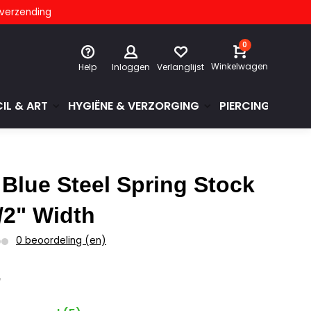
s verzending
0
Winkelwagen
Help
Inloggen
Verlanglijst
IL & ART
HYGIËNE & VERZORGING
PIERCINGS & GE
 Blue Steel Spring Stock
1/2" Width
0 beoordeling (en)
0
w