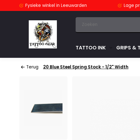
stuurd
Fysieke winkel
in Leeuwarden
Lage pri
TATTOO INK
GRIPS & 
Terug
20 Blue Steel Spring Stock - 1/2" Width