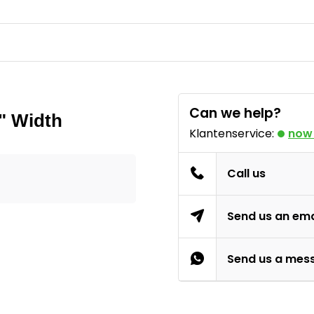
Can we help?
2" Width
Klantenservice:
now
Call us
Send us an ema
Send us a mes