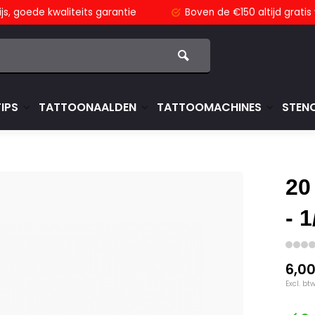
js,
goede kwaliteits garantie
Boven de €150
altijd grati
TIPS
TATTOONAALDEN
TATTOOMACHINES
STENC
20
- 
6,0
Excl. bt