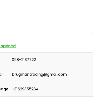
 opened
058-2137722
il
brugmantrading@gmail.com
sage
+31629355284