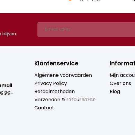
blijven.
Klantenservice
Informat
Algemene voorwaarden
Mijn accou
Privacy Policy
Over ons
email
Betaalmethoden
Blog
b
rugmantrading@gmail.com
Verzenden & retourneren
Contact