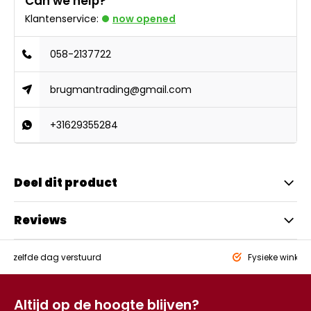
Can we help?
Klantenservice:
now opened
058-2137722
brugmantrading@gmail.com
+31629355284
Deel dit product
Reviews
eld,
zelfde dag verstuurd
Fysieke winkel
Altijd op de hoogte blijven?