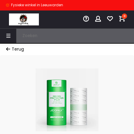
Fysieke winkel
in Leeuwarden
0
Terug