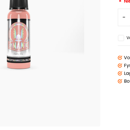
Ni
-
V
Vo
Fy
La
Bo