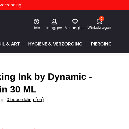
s verzending
0
Winkelwagen
Help
Inloggen
Verlanglijst
IL & ART
HYGIËNE & VERZORGING
PIERCINGS & GE
king Ink by Dynamic -
in 30 ML
0 beoordeling (en)
0
w