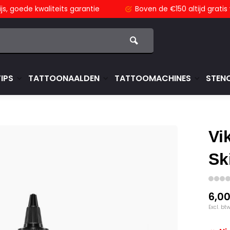
js,
goede kwaliteits garantie
Boven de €150
altijd grati
TIPS
TATTOONAALDEN
TATTOOMACHINES
STENC
Vi
Sk
6,0
Excl. bt