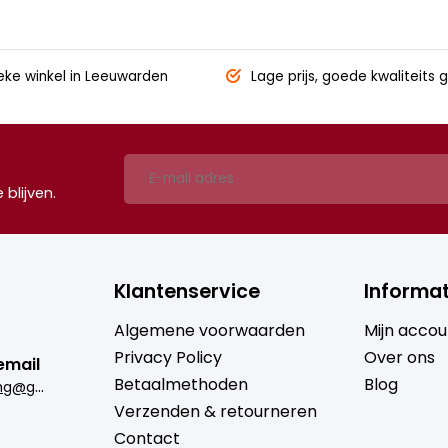
eke winkel
in Leeuwarden
Lage prijs,
goede kwaliteits g
blijven.
Klantenservice
Informat
Algemene voorwaarden
Mijn accou
Privacy Policy
Over ons
email
Betaalmethoden
Blog
b
rugmantrading@gmail.com
Verzenden & retourneren
Contact