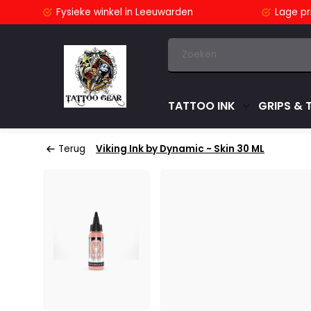
stuurd
Fysieke winkel
in Leeuwarden
Lage pri
TATTOO INK
GRIPS & 
Terug
Viking Ink by Dynamic - Skin 30 ML