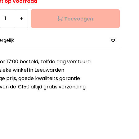
et op voorraad
+
Toevoegen
ergelijk
or 17:00 besteld,
zelfde dag verstuurd
sieke winkel
in Leeuwarden
ge prijs,
goede kwaliteits garantie
ven de €150
altijd gratis verzending