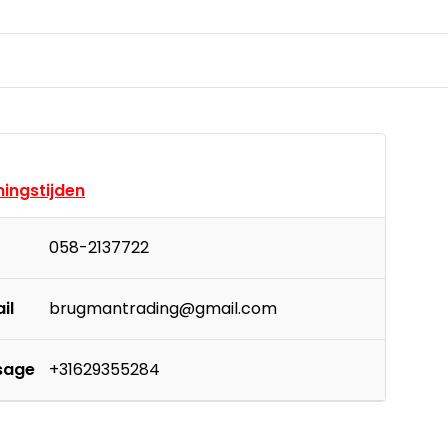
ingstijden
058-2137722
il
brugmantrading@gmail.com
sage
+31629355284