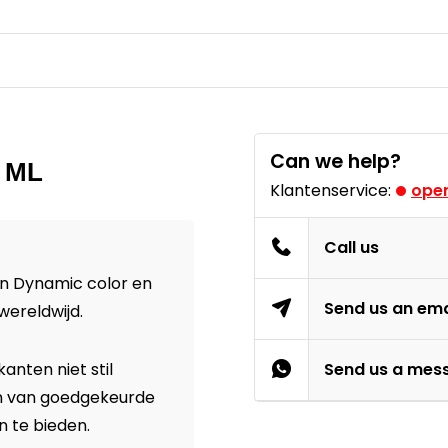
Can we help?
0 ML
Klantenservice:
open
Call us
n Dynamic color en
Send us an ema
 wereldwijd.
anten niet stil
Send us a mes
jn van goedgekeurde
n te bieden.