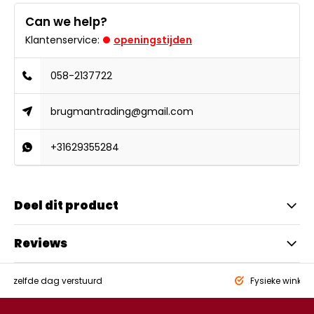
Can we help?
Klantenservice:
openingstijden
058-2137722
brugmantrading@gmail.com
+31629355284
Deel dit product
Reviews
eld,
zelfde dag verstuurd
Fysieke winkel