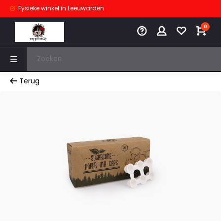
Fysieke winkel
in Leeuwarden
0
Terug